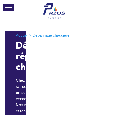
Accueil > Dépannage chaudière
Dépannage et
réparation de
chaudière
Chez
Prius Énergies
, nous intervenons
rapidement pour le
dépannage et la remise
en service
de votre chaudière gaz, fioul ou à
condensation.
Nos techniciens chauffagistes diagnostiquent
et réparent votre installation dans les meilleurs