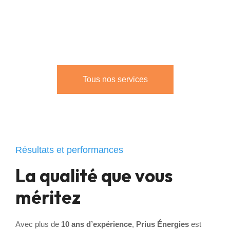
Nos experts interviennent chaque jour sur des
pannes variées avec
rigueur et réactivité
, pour
restaurer votre confort sans délai.
Tous nos services
Résultats et performances
La qualité que vous
méritez
Avec plus de
10 ans d’expérience
,
Prius Énergies
est